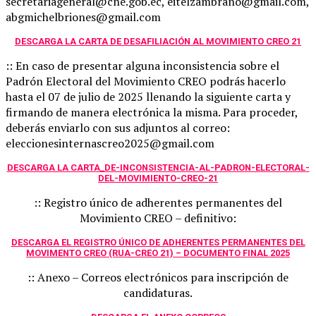
secretariageneral@cne.gob.ec, eitelzambrano@gmail.com,
abgmichelbriones@gmail.com
DESCARGA LA CARTA DE DESAFILIACIÓN AL MOVIMIENTO CREO 21
:: En caso de presentar alguna inconsistencia sobre el
Padrón Electoral del Movimiento CREO podrás hacerlo
hasta el 07 de julio de 2025 llenando la siguiente carta y
firmando de manera electrónica la misma. Para proceder,
deberás enviarlo con sus adjuntos al correo:
eleccionesinternascreo2025@gmail.com
DESCARGA LA CARTA_DE-INCONSISTENCIA-AL-PADRON-ELECTORAL-
DEL-MOVIMIENTO-CREO-21
:: Registro único de adherentes permanentes del
Movimiento CREO – definitivo:
DESCARGA EL REGISTRO ÚNICO DE ADHERENTES PERMANENTES DEL
MOVIMENTO CREO (RUA-CREO 21) – DOCUMENTO FINAL 2025
:: Anexo – Correos electrónicos para inscripción de
candidaturas.