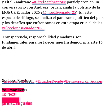
y Eitel Zambrano
@EitelZambranoEc
participaron en un
conversatorio con Andreas Jordan, analista político de la
MOE UE Ecuador 2025 (
@moeUEecuador25
). En este
espacio de diálogo, se analizó el panorama político del país
y los desafíos que enfrentamos en esta etapa crucial de las
#EleccionesEcuador2025
.
Transparencia, responsabilidad y madurez son
fundamentales para fortalecer nuestra democracia este 13
de abril.
Continue Reading
#Elecciones2025Ec
#EcuadorDecide
#DemocraciaEnAcción
Related Topics:
You may like
Up Next
Noticias
¡Gracias, Tungurahua!