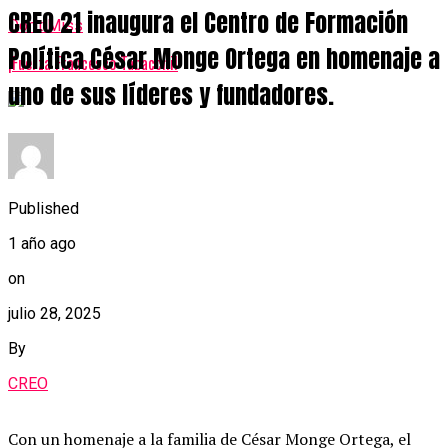
CREO 21 inaugura el Centro de Formación
Don't Miss
Política César Monge Ortega en homenaje a
¡Fuerza Francesco Tabacchi!
uno de sus líderes y fundadores.
Published
1 año ago
on
julio 28, 2025
By
CREO
Con un homenaje a la familia de César Monge Ortega, el